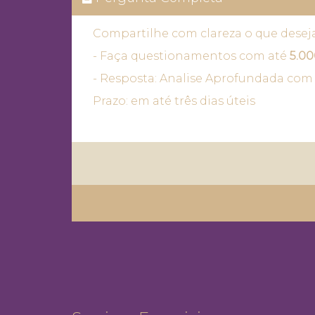
Compartilhe com clareza o que desej
- Faça questionamentos com até
5.00
- Resposta: Analise Aprofundada com 
Prazo: em até três dias úteis