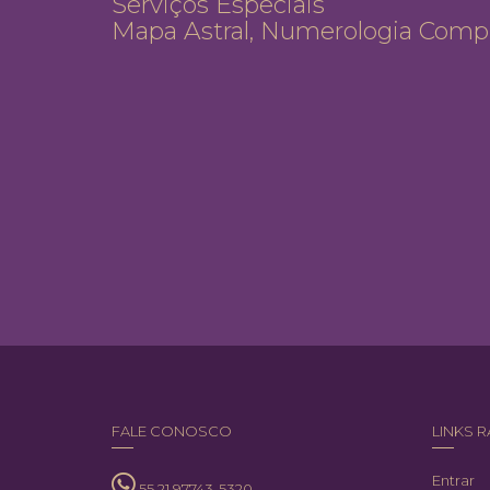
Serviços Especiais
Mapa Astral, Numerologia Comple
FALE CONOSCO
LINKS 
Entrar
55 21 97743-5320