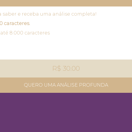
a saber e receba uma análise completa!
0 caracteres.
até 8.000 caracteres
R$ 30.00
QUERO UMA ANÁLISE PROFUNDA