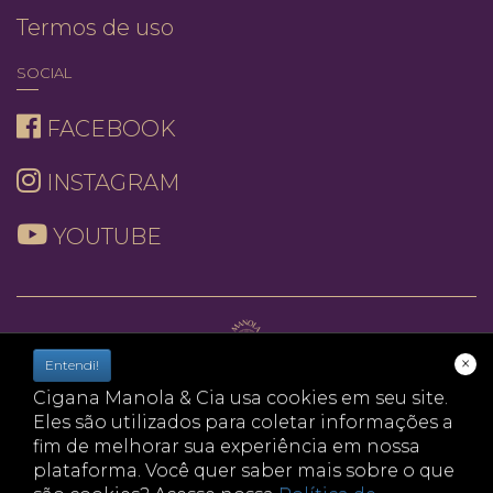
Termos de uso
SOCIAL
FACEBOOK
INSTAGRAM
YOUTUBE
×
Entendi!
casa cigana cigana manola cigana helena cigana
Cigana Manola & Cia usa cookies em seu site.
capitu cigana sol consulta cigana terapia ajuda
Eles são utilizados para coletar informações a
holistica ciganos cigano baralho cigano tarot
fim de melhorar sua experiência em nossa
runas videncia terapia holistica previsao jogo de
plataforma. Você quer saber mais sobre o que
cartas osho anjos deusas tarot online cartas