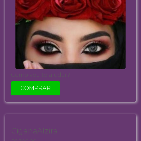
Como vou te ajudar?
COMPRAR
CiganaAlzira