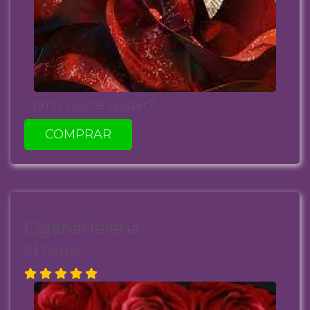
Como vou te ajudar?
COMPRAR
CiganaHelena
R$ 300,00